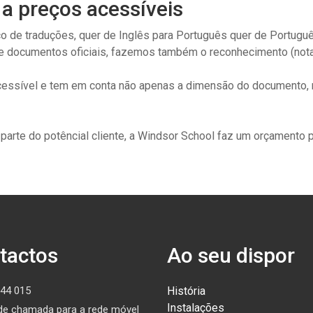
 a preços acessíveis
 de traduções, quer de Inglês para Português quer de Portuguê
de documentos oficiais, fazemos também o reconhecimento (notar
 acessível e tem em conta não apenas a dimensão do document
arte do potêncial cliente, a Windsor School faz um orçamento 
tactos
Ao seu dispor
44 015
História
Instalações
de chamada para a rede móvel