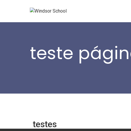
teste pági
Home
- teste página
testes